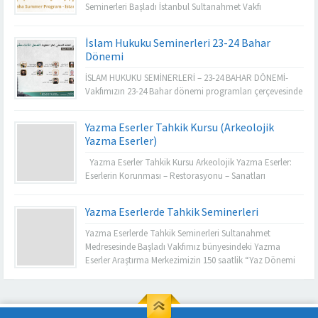
Seminerleri Başladı İstanbul Sultanahmet Vakfı
bünyesinde faaliyet gösteren İslam Hukuku Araştırma
Merkezi tarafından düzenlenen Darul Fuqaha Yaz
İslam Hukuku Seminerleri 23-24 Bahar
Seminerleri, 2024-2025 dönemi için başladı. İngilizce ve
Dönemi
Arapça olarak yürütülen bu yılki program, İslam hukuku
alanında ihtisaslaşmış çok sayıda kıymetli hocanın
İSLAM HUKUKU SEMİNERLERİ – 23-24 BAHAR DÖNEMİ-
katılımıyla gerçekleşiyor. Klasik İslam hukuku...
Vakfımızın 23-24 Bahar dönemi programları çerçevesinde
İslam Hukuku Araştırma Merkezimiz tarafından organize
edilen “İslam Hukuku Hanefi Mezhebi Seminerleri İcazet
Yazma Eserler Tahkik Kursu (Arkeolojik
Programı” 60 gün boyunca online ve yüz yüze olarak
Yazma Eserler)
gerçekleştirilecektir. Program kapsamında İslam Hukuku
ve diğer ilmi alanlarda yetkin 13 ilim adamı tarafından
Yazma Eserler Tahkik Kursu Arkeolojik Yazma Eserler:
Hanefi...
Eserlerin Korunması – Restorasyonu – Sanatları
Vakfımızın 23-24 Bahar dönemi programları çerçevesinde
Yazma Eserler Araştırma Merkezimiz tarafından organize
Yazma Eserlerde Tahkik Seminerleri
edilen “Arkeolojik Yazma Eserlerin Korunması, Teknik
Terimleri ve Sanatları” isimli tahkik kursu 15 gün
Yazma Eserlerde Tahkik Seminerleri Sultanahmet
boyunca online ve yüz yüze olarak gerçekleştirilecektir.
Medresesinde Başladı Vakfımız bünyesindeki Yazma
Program kapsamında Yazma...
Eserler Araştırma Merkezimizin 150 saatlik “Yaz Dönemi
Uluslarası Tahkik Seminerleri” Sultanahmet Medresesinde
yoğun katılımla başladı. Yazma eserlerde tahkik
çalışmaları kapsamında dünyanın farklı ülkelerinden
başvuran 700’den fazla aday arasından seçilen toplam