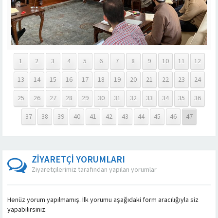
1
2
3
4
5
6
7
8
9
10
11
12
13
14
15
16
17
18
19
20
21
22
23
24
25
26
27
28
29
30
31
32
33
34
35
36
37
38
39
40
41
42
43
44
45
46
47
ZİYARETÇİ YORUMLARI
Ziyaretçilerimiz tarafından yapılan yorumlar
Henüz yorum yapılmamış. İlk yorumu aşağıdaki form aracılığıyla siz
yapabilirsiniz.