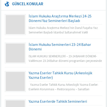
GÜNCEL KONULAR
İslam Hukuku Araştırma Merkezi 24-25
Dönemi Yaz Seminerleri Başladı
İslam Hukuku Araştırma Merkezi’nin Darul Fuqaha Yaz
Seminerleri Başladı İstanbul Sultanahmet Vakfı
bünyesinde faaliyet gösteren İslam Hukuku Araştırma
Merkezi tarafından düzenlenen Darul Fuqaha Yaz
İslam Hukuku Seminerleri 23-24 Bahar
Seminerleri, 2024-2025 dönemi için başladı. İngilizce ve
Dönemi
Arapça olarak yürütülen bu yılki program, İslam hukuku
alanında ihtisaslaşmış çok sayıda kıymetli hocanın
İSLAM HUKUKU SEMİNERLERİ – 23-24 BAHAR DÖNEMİ-
katılımıyla gerçekleşiyor. Klasik İslam hukuku...
Vakfımızın 23-24 Bahar dönemi programları çerçevesinde
İslam Hukuku Araştırma Merkezimiz tarafından organize
edilen “İslam Hukuku Hanefi Mezhebi Seminerleri İcazet
Yazma Eserler Tahkik Kursu (Arkeolojik
Programı” 60 gün boyunca online ve yüz yüze olarak
Yazma Eserler)
gerçekleştirilecektir. Program kapsamında İslam Hukuku
ve diğer ilmi alanlarda yetkin 13 ilim adamı tarafından
Yazma Eserler Tahkik Kursu Arkeolojik Yazma Eserler:
Hanefi...
Eserlerin Korunması – Restorasyonu – Sanatları
Vakfımızın 23-24 Bahar dönemi programları çerçevesinde
Yazma Eserler Araştırma Merkezimiz tarafından organize
Yazma Eserlerde Tahkik Seminerleri
edilen “Arkeolojik Yazma Eserlerin Korunması, Teknik