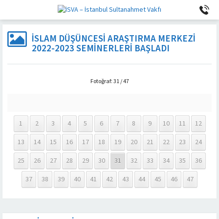
İSLAM DÜŞÜNCESI ARAŞTIRMA MERKEZI
2022-2023 SEMINERLERI BAŞLADI
Fotoğraf: 31 / 47
1
2
3
4
5
6
7
8
9
10
11
12
13
14
15
16
17
18
19
20
21
22
23
24
25
26
27
28
29
30
31
32
33
34
35
36
37
38
39
40
41
42
43
44
45
46
47