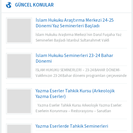
GÜNCEL KONULAR
İslam Hukuku Araştırma Merkezi 24-25
Dönemi Yaz Seminerleri Başladı
İslam Hukuku Araştırma Merkezi’nin Darul Fuqaha Yaz
Seminerleri Başladı İstanbul Sultanahmet Vakfı
bünyesinde faaliyet gösteren İslam Hukuku Araştırma
Merkezi tarafından düzenlenen Darul Fuqaha Yaz
İslam Hukuku Seminerleri 23-24 Bahar
Seminerleri, 2024-2025 dönemi için başladı. İngilizce ve
Dönemi
Arapça olarak yürütülen bu yılki program, İslam hukuku
alanında ihtisaslaşmış çok sayıda kıymetli hocanın
İSLAM HUKUKU SEMİNERLERİ – 23-24 BAHAR DÖNEMİ-
katılımıyla gerçekleşiyor. Klasik İslam hukuku...
Vakfımızın 23-24 Bahar dönemi programları çerçevesinde
İslam Hukuku Araştırma Merkezimiz tarafından organize
edilen “İslam Hukuku Hanefi Mezhebi Seminerleri İcazet
Yazma Eserler Tahkik Kursu (Arkeolojik
Programı” 60 gün boyunca online ve yüz yüze olarak
Yazma Eserler)
gerçekleştirilecektir. Program kapsamında İslam Hukuku
ve diğer ilmi alanlarda yetkin 13 ilim adamı tarafından
Yazma Eserler Tahkik Kursu Arkeolojik Yazma Eserler:
Hanefi...
Eserlerin Korunması – Restorasyonu – Sanatları
Vakfımızın 23-24 Bahar dönemi programları çerçevesinde
Yazma Eserler Araştırma Merkezimiz tarafından organize
Yazma Eserlerde Tahkik Seminerleri
edilen “Arkeolojik Yazma Eserlerin Korunması, Teknik