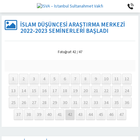
İSLAM DÜŞÜNCESI ARAŞTIRMA MERKEZI
2022-2023 SEMINERLERI BAŞLADI
Fotoğraf: 42 / 47
1
2
3
4
5
6
7
8
9
10
11
12
13
14
15
16
17
18
19
20
21
22
23
24
25
26
27
28
29
30
31
32
33
34
35
36
37
38
39
40
41
42
43
44
45
46
47