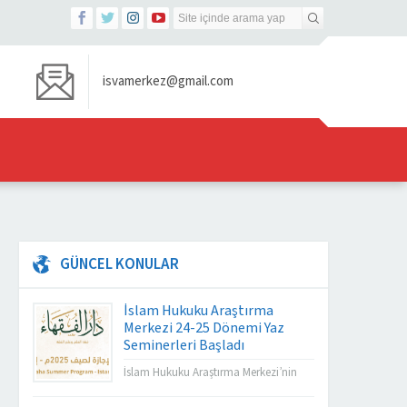
isvamerkez@gmail.com
GÜNCEL KONULAR
İslam Hukuku Araştırma
Merkezi 24-25 Dönemi Yaz
Seminerleri Başladı
İslam Hukuku Araştırma Merkezi’nin
Darul Fuqaha Yaz Seminerleri Başladı