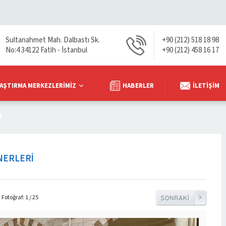
Sultanahmet Mah. Dalbastı Sk.
+90 (212) 518 18 98
No:4 34122 Fatih - İstanbul
+90 (212) 458 16 17
AŞTIRMA MERKEZLERIMIZ
HABERLER
İLETIŞIM
N
NERLERI
Fotoğraf: 1 / 25