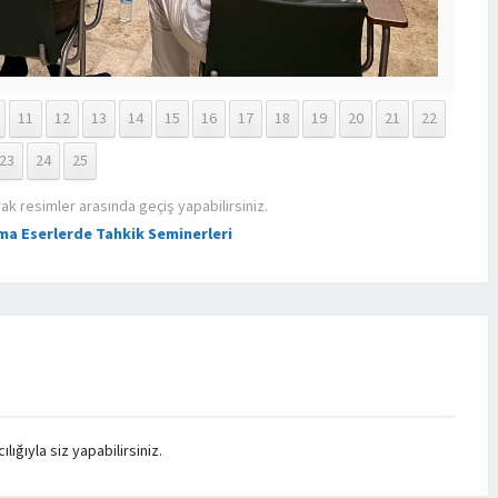
11
12
13
14
15
16
17
18
19
20
21
22
23
24
25
rak resimler arasında geçiş yapabilirsiniz.
ma Eserlerde Tahkik Seminerleri
ığıyla siz yapabilirsiniz.