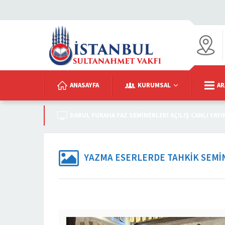
ANASAYFA
KURUMSAL
AR
DARUL FUKAHA YAZ SEMINERLERI AÇILIŞ CANLI YAYI
YAZMA ESERLERDE TAHKIK SEMI