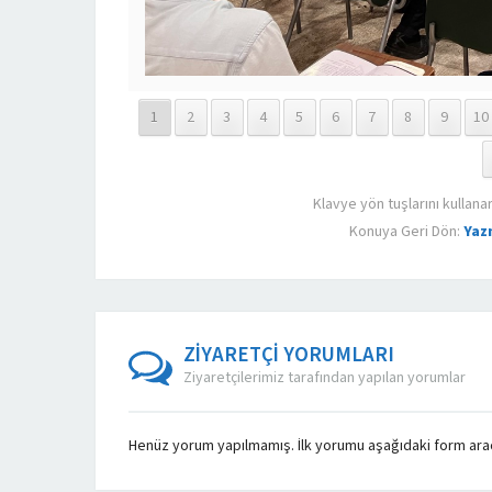
1
2
3
4
5
6
7
8
9
10
Klavye yön tuşlarını kullana
Konuya Geri Dön:
Yaz
ZİYARETÇİ YORUMLARI
Ziyaretçilerimiz tarafından yapılan yorumlar
Henüz yorum yapılmamış. İlk yorumu aşağıdaki form aracıl