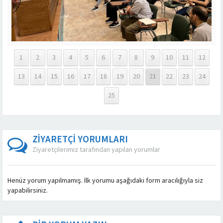
1
2
3
4
5
6
7
8
9
10
11
12
13
14
15
16
17
18
19
20
21
22
23
24
25
ZİYARETÇİ YORUMLARI
Ziyaretçilerimiz tarafından yapılan yorumlar
Henüz yorum yapılmamış. İlk yorumu aşağıdaki form aracılığıyla siz
yapabilirsiniz.