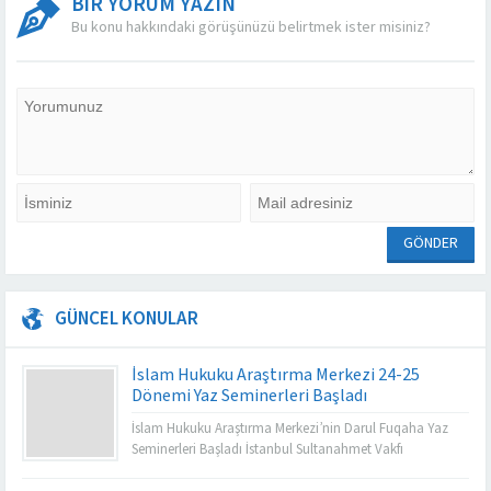
BİR YORUM YAZIN
Bu konu hakkındaki görüşünüzü belirtmek ister misiniz?
GÜNCEL KONULAR
İslam Hukuku Araştırma Merkezi 24-25
Dönemi Yaz Seminerleri Başladı
İslam Hukuku Araştırma Merkezi’nin Darul Fuqaha Yaz
Seminerleri Başladı İstanbul Sultanahmet Vakfı
bünyesinde faaliyet gösteren İslam Hukuku Araştırma
Merkezi tarafından düzenlenen Darul Fuqaha Yaz