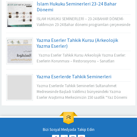
İslam Hukuku Seminerleri 23-24 Bahar
Seminerleri, 2024-2025 dönemi için başladı. İngilizce ve
Dönemi
Arapça olarak yürütülen bu yılki program, İslam hukuku
alanında ihtisaslaşmış çok sayıda kıymetli hocanın
İSLAM HUKUKU SEMİNERLERİ – 23-24 BAHAR DÖNEMİ-
katılımıyla gerçekleşiyor. Klasik İslam hukuku...
Vakfımızın 23-24 Bahar dönemi programları çerçevesinde
İslam Hukuku Araştırma Merkezimiz tarafından organize
edilen “İslam Hukuku Hanefi Mezhebi Seminerleri İcazet
Yazma Eserler Tahkik Kursu (Arkeolojik
Programı” 60 gün boyunca online ve yüz yüze olarak
Yazma Eserler)
gerçekleştirilecektir. Program kapsamında İslam Hukuku
ve diğer ilmi alanlarda yetkin 13 ilim adamı tarafından
Yazma Eserler Tahkik Kursu Arkeolojik Yazma Eserler:
Hanefi...
Eserlerin Korunması – Restorasyonu – Sanatları
Vakfımızın 23-24 Bahar dönemi programları çerçevesinde
Yazma Eserler Araştırma Merkezimiz tarafından organize
Yazma Eserlerde Tahkik Seminerleri
edilen “Arkeolojik Yazma Eserlerin Korunması, Teknik
Terimleri ve Sanatları” isimli tahkik kursu 15 gün
Yazma Eserlerde Tahkik Seminerleri Sultanahmet
boyunca online ve yüz yüze olarak gerçekleştirilecektir.
Medresesinde Başladı Vakfımız bünyesindeki Yazma
Program kapsamında Yazma...
Eserler Araştırma Merkezimizin 150 saatlik “Yaz Dönemi
Uluslarası Tahkik Seminerleri” Sultanahmet Medresesinde
yoğun katılımla başladı. Yazma eserlerde tahkik
çalışmaları kapsamında dünyanın farklı ülkelerinden
başvuran 700’den fazla aday arasından seçilen toplam
150 katılımcı çevrimiçi ve yüz yüze olarak seminerleri
Bizi Sosyal Medyada Takip Edin
takip etmeye...