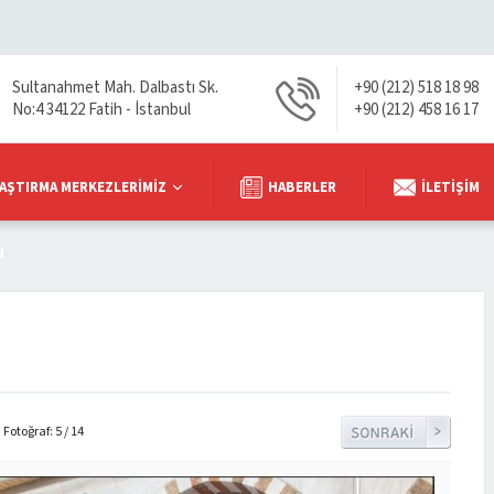
Sultanahmet Mah. Dalbastı Sk.
+90 (212) 518 18 98
No:4 34122 Fatih - İstanbul
+90 (212) 458 16 17
AŞTIRMA MERKEZLERIMIZ
HABERLER
İLETIŞIM
N
Fotoğraf: 5 / 14