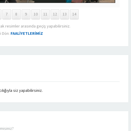
7
8
9
10
11
12
13
14
rak resimler arasında geçiş yapabilirsiniz.
i Dön:
FAALİYETLERİMİZ
ığıyla siz yapabilirsiniz.
misiniz?