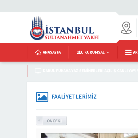
ANASAYFA
KURUMSAL
AR
DARUL FUKAHA YAZ SEMINERLERI AÇILIŞ CANLI YAYI
FAALİYETLERİMİZ