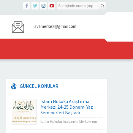
isvamerkez@gmail.com
GÜNCEL KONULAR
İslam Hukuku Araştırma
Merkezi 24-25 Dönemi Yaz
Seminerleri Başladı
İslam Hukuku Araştırma Merkezi’nin
Darul Fuqaha Yaz Seminerleri Başladı