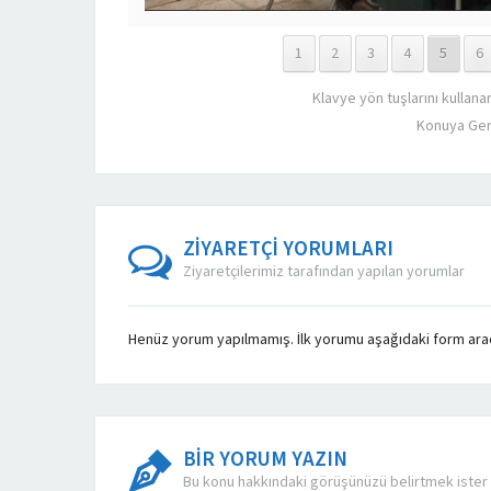
1
2
3
4
5
6
Klavye yön tuşlarını kullana
Konuya Ger
ZİYARETÇİ YORUMLARI
Ziyaretçilerimiz tarafından yapılan yorumlar
Henüz yorum yapılmamış. İlk yorumu aşağıdaki form aracıl
BİR YORUM YAZIN
Bu konu hakkındaki görüşünüzü belirtmek ister 