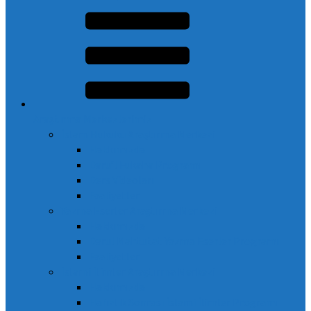
Araştırma Merkezlerimiz
İslam Hukuku Araştırma Merkezi
Hakkımızda
Daru’l Fukaha Programı
Ders Videoları
Faaliyetler
Yazma Eserler Araştırma Merkezi
Hakkımızda
Darul Mahtutat Yazma Eserler Programı
Faaliyetler
İslami İlimler Araştırma Merkezi
Hakkımızda
Hafızlık Sonrası İslami İlimler Programı