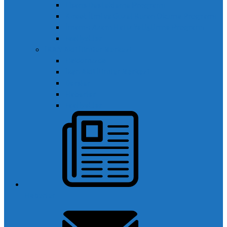
Lisans Destekleme Programı
Kıraat İlmi ve Güzel Kuran Okuma Programı
İmam-ı Azam Hafız Yetiştirme Programı
Faaliyetler
İKAN Akli İlimler Merkezi
Hakkımızda
İkan Akli İlimler Merkezi
Dersler
Haberler
Faaliyetler
Haberler