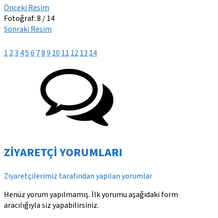
Önceki Resim
Fotoğraf: 8 / 14
Sonraki Resim
1
2
3
4
5
6
7
8
9
10
11
12
13
14
ZİYARETÇİ YORUMLARI
Ziyaretçilerimiz tarafından yapılan yorumlar
Henüz yorum yapılmamış. İlk yorumu aşağıdaki form
aracılığıyla siz yapabilirsiniz.