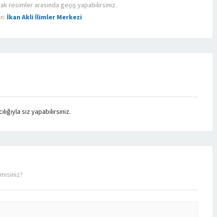
rak resimler arasında geçiş yapabilirsiniz.
ön:
İkan Akli İlimler Merkezi
ığıyla siz yapabilirsiniz.
misiniz?