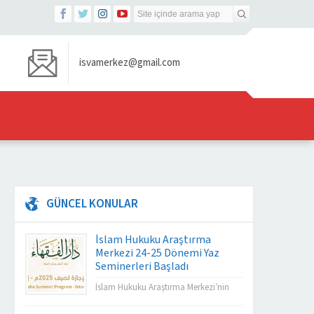
isvamerkez@gmail.com
GÜNCEL KONULAR
İslam Hukuku Araştırma
Merkezi 24-25 Dönemi Yaz
Seminerleri Başladı
İslam Hukuku Araştırma Merkezi’nin
Darul Fuqaha Yaz Seminerleri Başladı