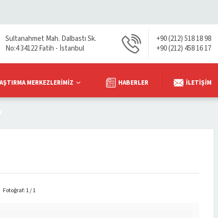
Sultanahmet Mah. Dalbastı Sk.
+90 (212) 518 18 98
No:4 34122 Fatih - İstanbul
+90 (212) 458 16 17
AŞTIRMA MERKEZLERIMIZ
HABERLER
İLETIŞIM
N
Fotoğraf: 1 / 1