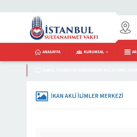
ANASAYFA
KURUMSAL
AR
DARUL FUKAHA YAZ SEMINERLERI AÇILIŞ CANLI YAYI
İKAN AKLI İLIMLER MERKEZI