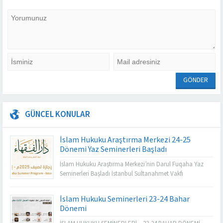
GÜNCEL KONULAR
İslam Hukuku Araştırma Merkezi 24-25
Dönemi Yaz Seminerleri Başladı
İslam Hukuku Araştırma Merkezi’nin Darul Fuqaha Yaz
Seminerleri Başladı İstanbul Sultanahmet Vakfı
bünyesinde faaliyet gösteren İslam Hukuku Araştırma
Merkezi tarafından düzenlenen Darul Fuqaha Yaz
İslam Hukuku Seminerleri 23-24 Bahar
Seminerleri, 2024-2025 dönemi için başladı. İngilizce ve
Dönemi
Arapça olarak yürütülen bu yılki program, İslam hukuku
alanında ihtisaslaşmış çok sayıda kıymetli hocanın