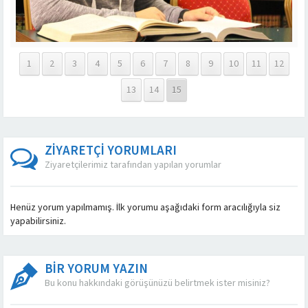
1
2
3
4
5
6
7
8
9
10
11
12
13
14
15
ZİYARETÇİ YORUMLARI
Ziyaretçilerimiz tarafından yapılan yorumlar
Henüz yorum yapılmamış. İlk yorumu aşağıdaki form aracılığıyla siz
yapabilirsiniz.
BİR YORUM YAZIN
Bu konu hakkındaki görüşünüzü belirtmek ister misiniz?