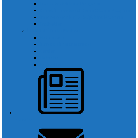
Lisans Destekleme Programı
Kıraat İlmi ve Güzel Kuran Okuma Programı
İmam-ı Azam Hafız Yetiştirme Programı
Faaliyetler
İKAN Akli İlimler Merkezi
Hakkımızda
İkan Akli İlimler Merkezi
Dersler
Haberler
Faaliyetler
Haberler