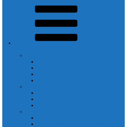
Araştırma Merkezlerimiz
İslam Hukuku Araştırma Merkezi
Hakkımızda
Daru’l Fukaha Programı
Ders Videoları
Faaliyetler
Yazma Eserler Araştırma Merkezi
Hakkımızda
Darul Mahtutat Yazma Eserler Programı
Faaliyetler
İslami İlimler Araştırma Merkezi
Hakkımızda
Hafızlık Sonrası İslami İlimler Programı